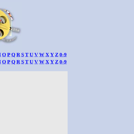
N
O
P
Q
R
S
T
U
V
W
X
Y
Z
0-9
N
O
P
Q
R
S
T
U
V
W
X
Y
Z
0-9