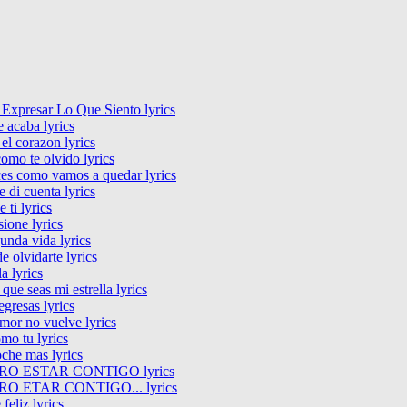
Expresar Lo Que Siento lyrics
e acaba lyrics
el corazon lyrics
omo te olvido lyrics
es como vamos a quedar lyrics
 di cuenta lyrics
e ti lyrics
sione lyrics
unda vida lyrics
e olvidarte lyrics
la lyrics
 que seas mi estrella lyrics
egresas lyrics
amor no vuelve lyrics
mo tu lyrics
che mas lyrics
RO ESTAR CONTIGO lyrics
O ETAR CONTIGO... lyrics
 feliz lyrics