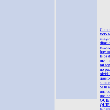
Como 
todo s
amigo 
dime c
entonc
hoy me
lejos d
me ilu
mi seg
no pud
olvida
quiero
si no r
Si tu 
una co
una no
QUIE
QUIER
te hare