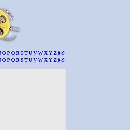
N
O
P
Q
R
S
T
U
V
W
X
Y
Z
0-9
N
O
P
Q
R
S
T
U
V
W
X
Y
Z
0-9