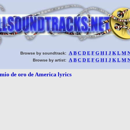
A
B
C
D
E
F
G
H
I
J
K
L
M
Browse by soundtrack:
A
B
C
D
E
F
G
H
I
J
K
L
M
Browse by artist:
mio de oro de America lyrics