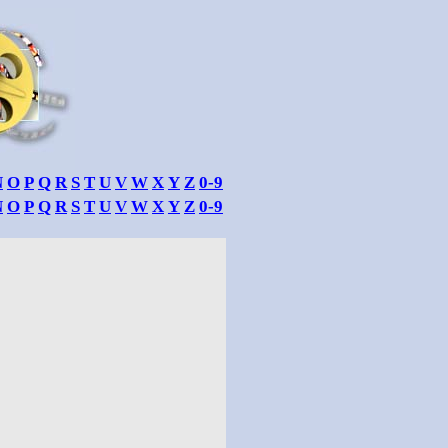
N
O
P
Q
R
S
T
U
V
W
X
Y
Z
0-9
N
O
P
Q
R
S
T
U
V
W
X
Y
Z
0-9