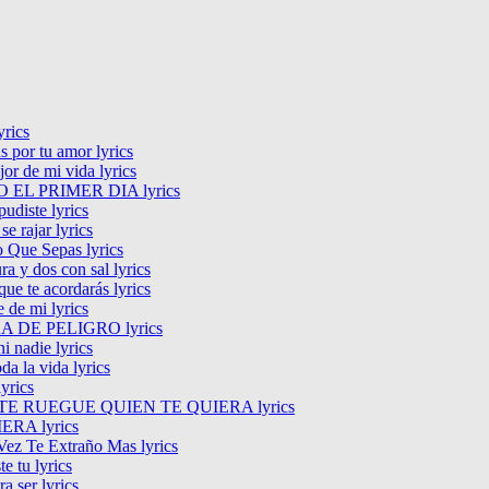
yrics
s por tu amor lyrics
or de mi vida lyrics
 EL PRIMER DIA lyrics
udiste lyrics
se rajar lyrics
 Que Sepas lyrics
ra y dos con sal lyrics
que te acordarás lyrics
e de mi lyrics
A DE PELIGRO lyrics
i nadie lyrics
oda la vida lyrics
lyrics
TE RUEGUE QUIEN TE QUIERA lyrics
ERA lyrics
ez Te Extraño Mas lyrics
te tu lyrics
ra ser lyrics