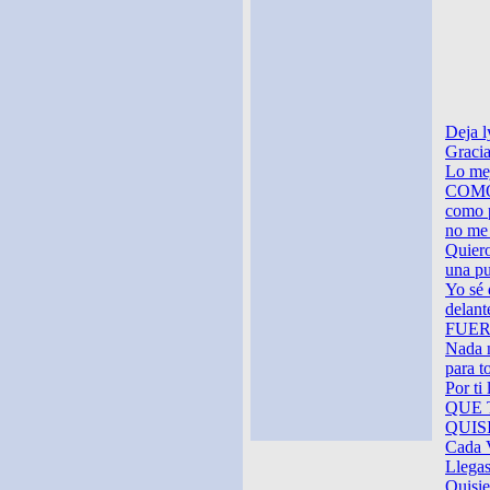
Deja l
Gracia
Lo mej
COMO
como p
no me 
Quiero
una pu
Yo sé 
delant
FUER
Nada n
para t
Por ti 
QUE 
QUISI
Cada V
Llegas
Quisie