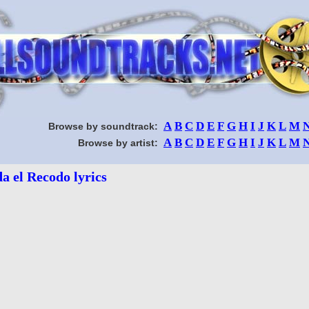
A
B
C
D
E
F
G
H
I
J
K
L
M
Browse by soundtrack:
A
B
C
D
E
F
G
H
I
J
K
L
M
Browse by artist:
a el Recodo lyrics